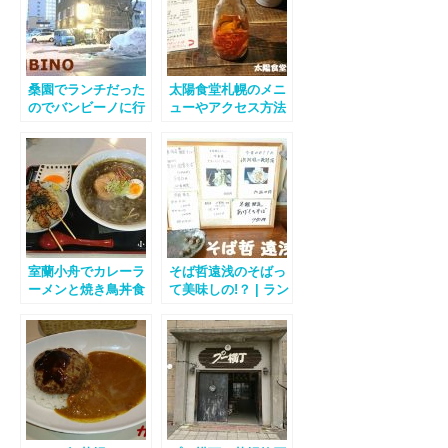
桑園でランチだった
太陽食堂札幌のメニ
のでバンビーノに行
ューやアクセス方法
って来ました
など徹底解説！
室蘭小舟でカレーラ
そば哲遠浅のそばっ
ーメンと焼き鳥丼食
て美味しの!？ | ラン
べてきました！
チで検証