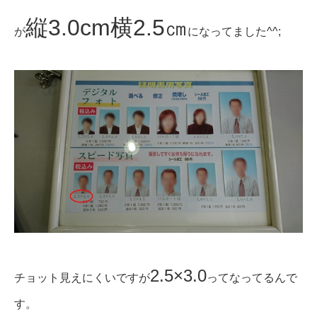
縦3.0cm横2.5㎝
が
になってました^^;
2.5×3.0
チョット見えにくいですが
ってなってるんで
す。