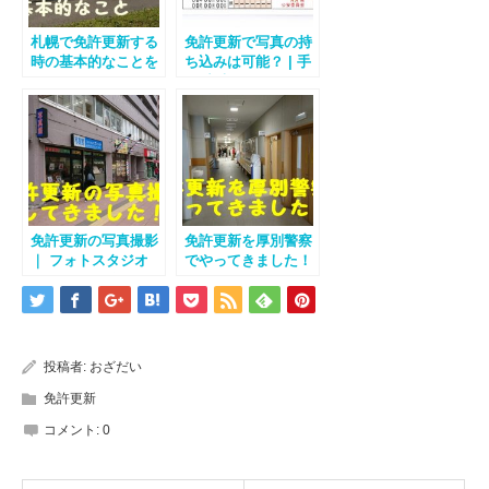
札幌で免許更新する
免許更新で写真の持
時の基本的なことを
ち込みは可能？ | 手
レポートしてみまし
稲 中央 厚別につい
た！
て解説
免許更新の写真撮影
免許更新を厚別警察
｜ フォトスタジオ
でやってきました！
ヨコヤで撮影してき
ました！
投稿者:
おざだい
免許更新
コメント:
0