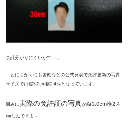
余計分かりにくいか^^;…。
…とにもかくにも警察などの公式発表で免許更新の写真
サイズでは縦3.0cm横2.4㎝となっています。
実際の免許証の写真
縦3.0cm横2.4
因みに
が
㎝
なんですよ～。