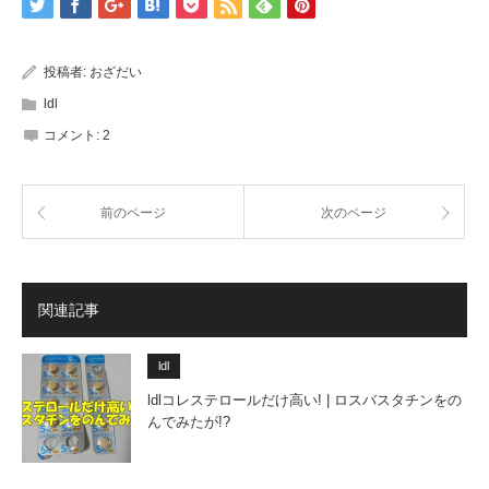
投稿者:
おざだい
ldl
コメント:
2
前のページ
次のページ
関連記事
ldl
ldlコレステロールだけ高い! | ロスバスタチンをの
んでみたが!?