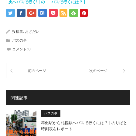
央へバスで行く! | の
バスで行くには？ |
りばから時刻表まで
のりばと時刻表をレ
解説
ポート
投稿者:
おざだい
バスの事
コメント:
0
前のページ
次のページ
関連記事
バスの事
琴似駅から札幌駅へバスで行くには？ | のりばと
時刻表をレポート