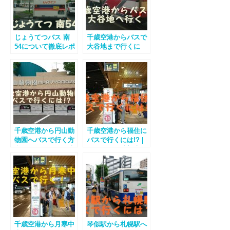
じょうてつバス 南
千歳空港からバスで
54について徹底レポ
大谷地まで行くに
ート
は？ ｜ のりばから
時刻表まで
千歳空港から円山動
千歳空港から福住に
物園へバスで行く方
バスで行くには!? |
必見 | のりばから時
のりばから時刻表ま
刻表まで
で解説!
千歳空港から月寒中
琴似駅から札幌駅へ