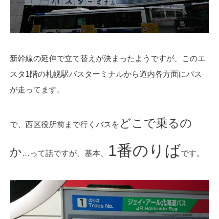
新幹線の延伸で立て替えが決まったようですが、このエ
スタ1階の札幌駅バスターミナルから道内各方面にバス
が走ってます。
どこで乗るの
で、西区役所前まで行くバスを
1番のりば
か
…って話ですが、基本、
です。