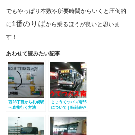
でもやっぱり本数や所要時間からいくと圧倒的
1番のりば
に
から乗るほうが良いと思いま
す！
あわせて読みたい記事
西28丁目から札幌駅
じょうてつバス南55
へ直接行く方法
について | 時刻表や
料金などを解説！