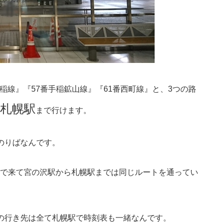
手稲線』『57番手稲鉱山線』『61番西町線』と、3つの路
札幌駅
まで行けます。
のりばなんです。
で来て宮の沢駅から札幌駅までは同じルートを通ってい
の行き先は全て札幌駅で時刻表も一緒なんです。