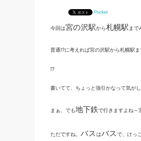
Pocket
宮の沢駅
札幌駅
今回は
から
まで
普通!?に考えれば宮の沢駅から札幌駅
!?
書いてて、ちょっと強引かなって気がしま
地下鉄
まぁ、でも
で行きますよね～
バス
バス
ただですね。
は
で、けっ