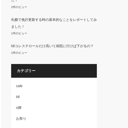
た！
2件のビュー
札幌で免許更新する時の基本的なことをレポートしてみ
ました！
1件のビュー
ldlコレステロールだけ高い! | 病院に行けば下がるの？
1件のビュー
カテゴリー
cafe
ldl
o脚
お祭り