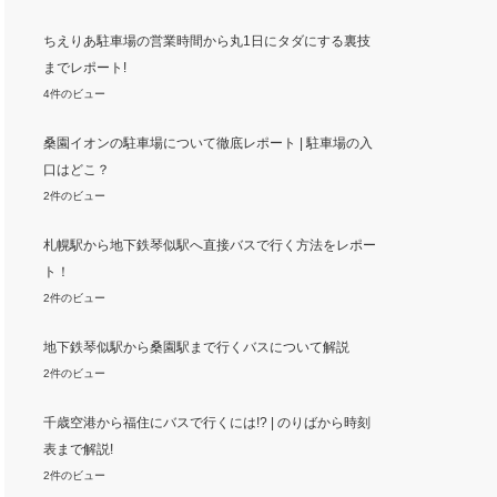
ちえりあ駐車場の営業時間から丸1日にタダにする裏技
までレポート!
4件のビュー
桑園イオンの駐車場について徹底レポート | 駐車場の入
口はどこ？
2件のビュー
札幌駅から地下鉄琴似駅へ直接バスで行く方法をレポー
ト！
2件のビュー
地下鉄琴似駅から桑園駅まで行くバスについて解説
2件のビュー
千歳空港から福住にバスで行くには!? | のりばから時刻
表まで解説!
2件のビュー