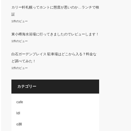
カリー軒札幌ってホントに態度が悪いのか…ランチで検
証
1件のビュー
東小樽海水浴場に行ってきましたのでレビューします！
1件のビュー
白石ガーデンプレイス 駐車場はどこから入る？料金な
ど調べてみた！
1件のビュー
カテゴリー
cafe
ldl
o脚