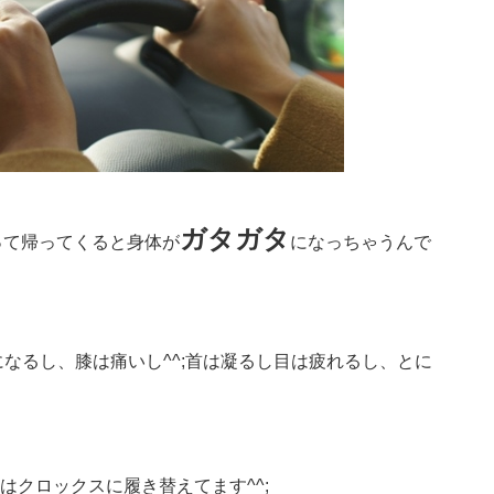
ガタガタ
って帰ってくると身体が
になっちゃうんで
になるし、膝は痛いし^^;首は凝るし目は疲れるし、とに
はクロックスに履き替えてます^^;