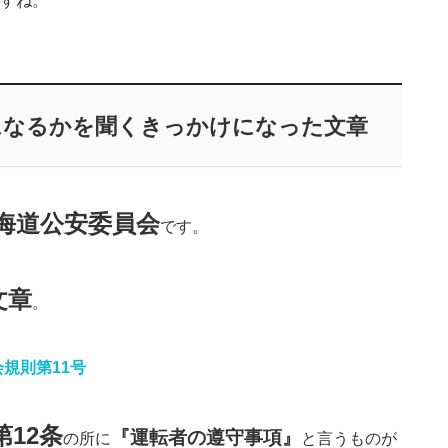
すね。
になるかを聞くきっかけになった文章
海道公安委員会
です。
文章
。
規則第11号
第12条
『運転者の遵守事項』
の所に
と言うものが