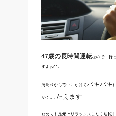
47歳の長時間運転
なので…行
すよね^^;
バキバキ
肩周りから背中にかけて
こたえます。。
かく
せめても足元はリラックスしたく運転中