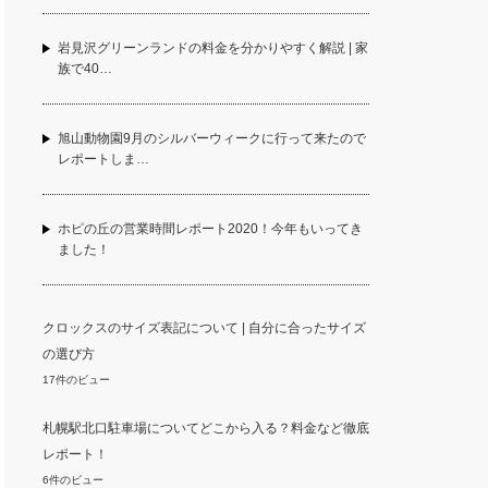
岩見沢グリーンランドの料金を分かりやすく解説 | 家
族で40…
旭山動物園9月のシルバーウィークに行って来たので
レポートしま…
ホピの丘の営業時間レポート2020！今年もいってき
ました！
クロックスのサイズ表記について | 自分に合ったサイズ
の選び方
17件のビュー
札幌駅北口駐車場についてどこから入る？料金など徹底
レポート！
6件のビュー