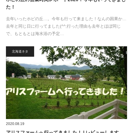
た！
去年いったホピの丘…。今年も行って来ました！なんの因果か…
去年と同じ日に行ってました(^^;行った理由も去年とほぼ同じ
で、もともとは海水浴の予定…
北海道ネタ
2020.08.19
アリスファームへ行ってきました！ | レビューします