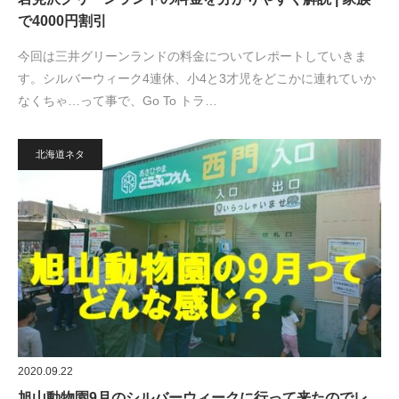
で4000円割引
今回は三井グリーンランドの料金についてレポートしていきま
す。シルバーウィーク4連休、小4と3才児をどこかに連れていか
なくちゃ…って事で、Go To トラ…
北海道ネタ
2020.09.22
旭山動物園9月のシルバーウィークに行って来たのでレ