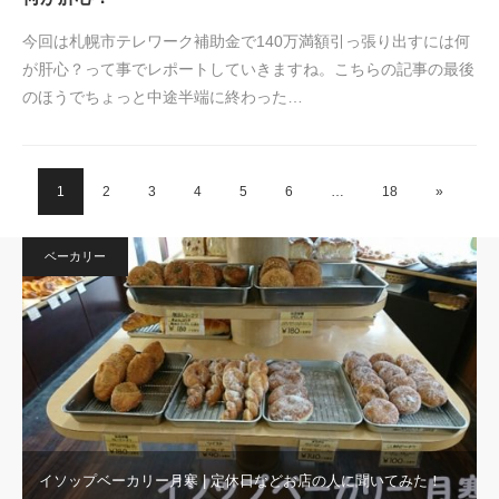
今回は札幌市テレワーク補助金で140万満額引っ張り出すには何
が肝心？って事でレポートしていきますね。こちらの記事の最後
のほうでちょっと中途半端に終わった…
1
2
3
4
5
6
…
18
»
ベーカリー
イソップベーカリー月寒 | 定休日などお店の人に聞いてみた！