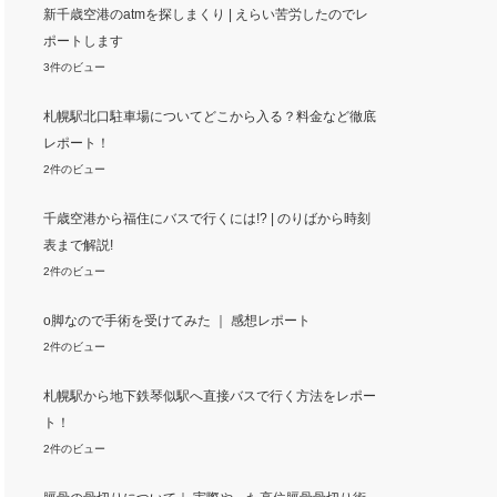
新千歳空港のatmを探しまくり | えらい苦労したのでレ
ポートします
3件のビュー
札幌駅北口駐車場についてどこから入る？料金など徹底
レポート！
2件のビュー
千歳空港から福住にバスで行くには!? | のりばから時刻
表まで解説!
2件のビュー
o脚なので手術を受けてみた ｜ 感想レポート
2件のビュー
札幌駅から地下鉄琴似駅へ直接バスで行く方法をレポー
ト！
2件のビュー