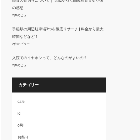
脛骨の骨切りについて｜ 実際やった高位脛骨骨切り術
の感想
2件のビュー
手稲駅の周辺駐車場3つを徹底リサーチ | 料金から最大
時間などなど！
2件のビュー
入院でのイヤホンって、どんなのがよいの？
2件のビュー
カテゴリー
cafe
ldl
o脚
お祭り