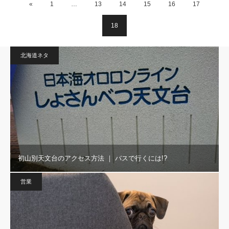
«
1
…
13
14
15
16
17
18
北海道ネタ
初山別天文台のアクセス方法 ｜ バスで行くには!?
営業