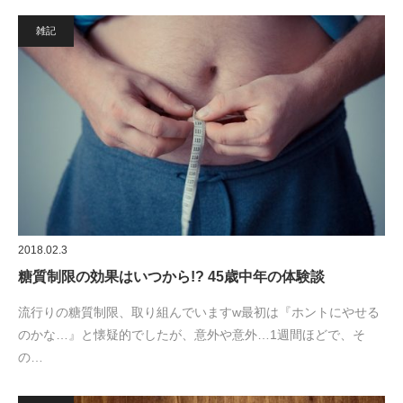
雑記
2018.02.3
糖質制限の効果はいつから!? 45歳中年の体験談
流行りの糖質制限、取り組んでいますw最初は『ホントにやせる
のかな…』と懐疑的でしたが、意外や意外…1週間ほどで、そ
の…